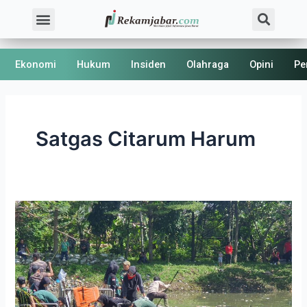
Skip
Sea
Menu
About Us
Kode Etik
to
content
Ekonomi
Hukum
Insiden
Olahraga
Opini
Pe
Satgas Citarum Harum
Masyarakat
dan
Pemerintah
Angkut
Bertruk-
truk
Sampah