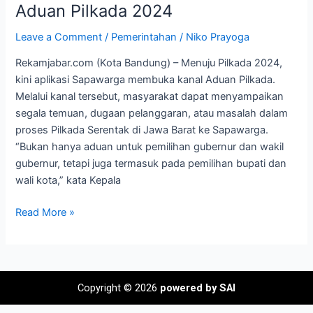
Kanal
Aduan Pilkada 2024
Aduan
Leave a Comment
/
Pemerintahan
/
Niko Prayoga
Pilkada
2024
Rekamjabar.com (Kota Bandung) – Menuju Pilkada 2024,
kini aplikasi Sapawarga membuka kanal Aduan Pilkada.
Melalui kanal tersebut, masyarakat dapat menyampaikan
segala temuan, dugaan pelanggaran, atau masalah dalam
proses Pilkada Serentak di Jawa Barat ke Sapawarga.
“Bukan hanya aduan untuk pemilihan gubernur dan wakil
gubernur, tetapi juga termasuk pada pemilihan bupati dan
wali kota,” kata Kepala
Read More »
Copyright © 2026
powered by SAI