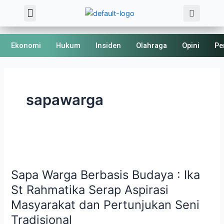
Sea
Skip
Menu
About Us
Kode Etik
to
content
Ekonomi
Hukum
Insiden
Olahraga
Opini
Pe
sapawarga
Sapa
Warga
Sapa Warga Berbasis Budaya : Ika
Berbasis
Budaya
St Rahmatika Serap Aspirasi
:
Masyarakat dan Pertunjukan Seni
Ika
Tradisional
St