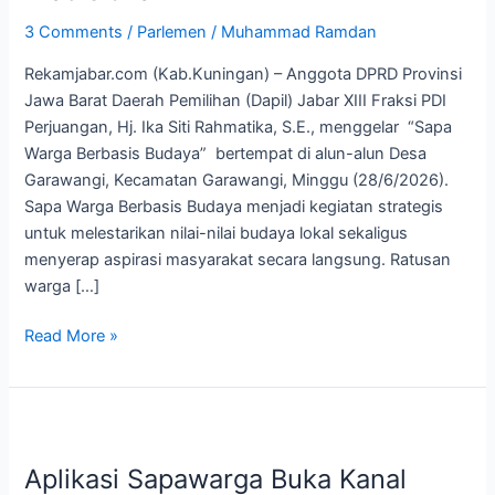
Rahmatika
3 Comments
/
Parlemen
/
Muhammad Ramdan
Serap
Rekamjabar.com (Kab.Kuningan) – Anggota DPRD Provinsi
Aspirasi
Jawa Barat Daerah Pemilihan (Dapil) Jabar XIII Fraksi PDI
Masyarakat
Perjuangan, Hj. Ika Siti Rahmatika, S.E., menggelar “Sapa
dan
Warga Berbasis Budaya” bertempat di alun-alun Desa
Pertunjukan
Garawangi, Kecamatan Garawangi, Minggu (28/6/2026).
Seni
Sapa Warga Berbasis Budaya menjadi kegiatan strategis
Tradisional
untuk melestarikan nilai-nilai budaya lokal sekaligus
menyerap aspirasi masyarakat secara langsung. Ratusan
warga […]
Read More »
Aplikasi
Sapawarga
Aplikasi Sapawarga Buka Kanal
Buka