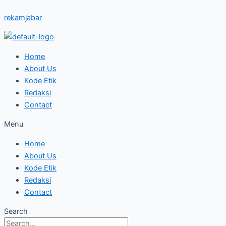
Skip
Unggul
rekamjabar
to
Quick
content
Count
Pilgub
Jabar,
Home
KDM
About Us
Komentar
Kode Etik
Begini
Redaksi
Contact
Menu
Home
About Us
Kode Etik
Redaksi
Contact
Search