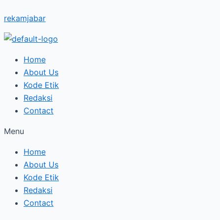
Skip
Pemdaprov
rekamjabar
to
Jabar
content
Hapus
Tunggakan
Pajak
Home
Kendaraan
About Us
Bermotor
Kode Etik
Redaksi
Contact
Menu
Home
About Us
Kode Etik
Redaksi
Contact