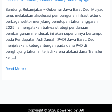
Leave a Comment
/
Pemerintahan
/
Niko Prayoga
di
Bandung, Rekamjabar – Gubernur Jawa Barat Dedi Mulyadi
Akhir
terus melakukan akselerasi pembangunan infrastruktur di
Tahun,
berbagai sektor menjelang penutupan tahun anggaran
Fokus
2025. Ia mengatakan bahwa strategi pendanaan
Jalan
pembangunan mendesak ini akan sepenuhnya bertumpu
dan
pada Pendapatan Asli Daerah (PAD) Jawa Barat. Dedi
Sungai
menjelaskan, ketergantungan pada dana PAD di
penghujung tahun ini terjadi karena alokasi dana Transfer
ke […]
Read More »
Copyright © 2026
powered by SAI