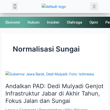
Sea
Skip
Menu
About Us
Kode Etik
to
content
Ekonomi
Hukum
Insiden
Olahraga
Opini
Pe
Normalisasi Sungai
Andalkan
PAD:
Andalkan PAD: Dedi Mulyadi Genjot
Dedi
Mulyadi
Infrastruktur Jabar di Akhir Tahun,
Genjot
Fokus Jalan dan Sungai
Infrastruktur
Jabar