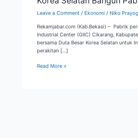
Korea Selatan Bangun Pabri
Pabrik
Leave a Comment
/
Ekonomi
/
Niko Prayo
Baterai
Mobil
Rekamjabar.com (Kab.Bekasi) – Pabrik pera
Listrik
Industrial Center (GIIC) Cikarang, Kabupat
di
bersama Duta Besar Korea Selatan untuk In
Jabar
perakitan […]
Read More »