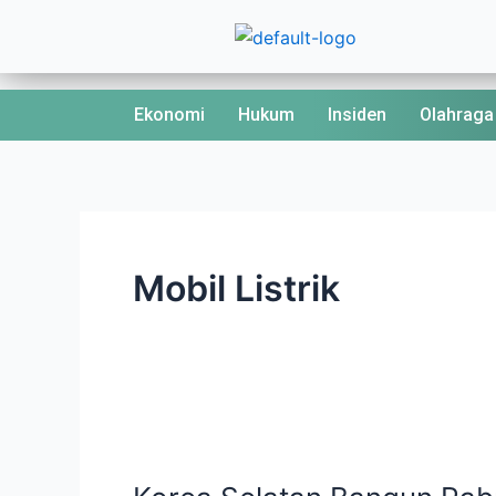
Skip
to
content
Ekonomi
Hukum
Insiden
Olahraga
Mobil Listrik
Korea
Selatan
Bangun