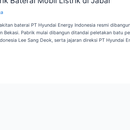
k Baterai Mobil Listrik di Jabar
ga
kitan baterai PT Hyundai Energy Indonesia resmi dibangun
en Bekasi. Pabrik mulai dibangun ditandai peletakan batu 
donesia Lee Sang Deok, serta jajaran direksi PT Hyundai E