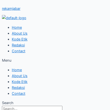
Skip
Pelantikan
rekamjabar
to
Kepala
content
Daerah
Dibagi
Tiga
Home
Opsi,
About Us
Dimulai
Kode Etik
6
Redaksi
Februari
Contact
2025
Menu
Home
About Us
Kode Etik
Redaksi
Contact
Search