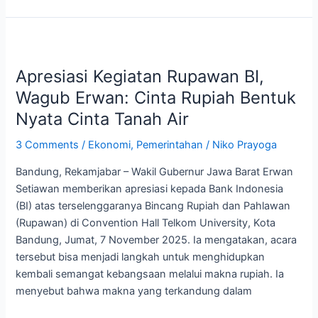
Apresiasi
Kegiatan
Apresiasi Kegiatan Rupawan BI,
Rupawan
BI,
Wagub Erwan: Cinta Rupiah Bentuk
Wagub
Nyata Cinta Tanah Air
Erwan:
Cinta
3 Comments
/
Ekonomi
,
Pemerintahan
/
Niko Prayoga
Rupiah
Bandung, Rekamjabar – Wakil Gubernur Jawa Barat Erwan
Bentuk
Setiawan memberikan apresiasi kepada Bank Indonesia
Nyata
(BI) atas terselenggaranya Bincang Rupiah dan Pahlawan
Cinta
(Rupawan) di Convention Hall Telkom University, Kota
Tanah
Bandung, Jumat, 7 November 2025. Ia mengatakan, acara
Air
tersebut bisa menjadi langkah untuk menghidupkan
kembali semangat kebangsaan melalui makna rupiah. Ia
menyebut bahwa makna yang terkandung dalam