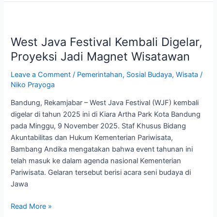
West
Java
West Java Festival Kembali Digelar,
Festival
Kembali
Proyeksi Jadi Magnet Wisatawan
Digelar,
Leave a Comment
/
Pemerintahan
,
Sosial Budaya
,
Wisata
/
Proyeksi
Niko Prayoga
Jadi
Magnet
Bandung, Rekamjabar – West Java Festival (WJF) kembali
Wisatawan
digelar di tahun 2025 ini di Kiara Artha Park Kota Bandung
pada Minggu, 9 November 2025. Staf Khusus Bidang
Akuntabilitas dan Hukum Kementerian Pariwisata,
Bambang Andika mengatakan bahwa event tahunan ini
telah masuk ke dalam agenda nasional Kementerian
Pariwisata. Gelaran tersebut berisi acara seni budaya di
Jawa
Read More »