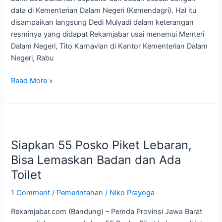
Bukan
data di Kementerian Dalam Negeri (Kemendagri). Hal itu
Deposito
disampaikan langsung Dedi Mulyadi dalam keterangan
resminya yang didapat Rekamjabar usai menemui Menteri
Dalam Negeri, Tito Karnavian di Kantor Kementerian Dalam
Negeri, Rabu
Read More »
Siapkan
55
Siapkan 55 Posko Piket Lebaran,
Posko
Piket
Bisa Lemaskan Badan dan Ada
Lebaran,
Toilet
Bisa
Lemaskan
1 Comment
/
Pemerintahan
/
Niko Prayoga
Badan
Rekamjabar.com (Bandung) – Pemda Provinsi Jawa Barat
dan