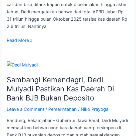
call dan bisa ditarik kapan untuk dibelanjakan hingga akhir
Digunakan
tahun. Dedi mengatakan bahwa dari total APBD Jabar Rp
Belanja
31 triliun hingga bulan Oktober 2025 tersisa kas daerah Rp
Modal
2,6 triliun. Nantinya
Daerah
Hingga
Read More »
Akhir
Tahun
Sambangi
Kemendagri,
Sambangi Kemendagri, Dedi
Dedi
Mulyadi
Mulyadi Pastikan Kas Daerah Di
Pastikan
Bank BJB Bukan Deposito
Kas
Daerah
Leave a Comment
/
Pemerintahan
/
Niko Prayoga
Di
Bandung, Rekamjabar – Gubernur Jawa Barat, Dedi Mulyadi
Bank
memastikan bahwa uang kas daerah yang tersimpan di
BJB
Bank BJB bukanlah deposito dan sudah sesuai dengan