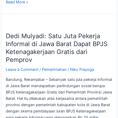
Read More »
Dedi
Mulyadi:
Dedi Mulyadi: Satu Juta Pekerja
Satu
Juta
Informal di Jawa Barat Dapat BPJS
Pekerja
Ketenagakerjaan Gratis dari
Informal
Pemprov
di
Jawa
Leave a Comment
/
Pemerintahan
/
Niko Prayoga
Barat
Bandung, Rekamjabar – Sebanyak satu juta pekerja informal
Dapat
di Jawa Barat mendapatkan perlindungan sosial berupa
BPJS
BPJS Ketenagakerjaan Gratis dari Pemerintah Provinsi Jawa
Ketenagakerjaan
Barat. Hal itu dilakukan atas kerjasama antara pemerintah
Gratis
provinsi dengan pemerintah kabupaten kota di Jawa Barat
dari
dengan skema pembiayaan iuran BPJS Ketenagakerjaan
Pemprov
para pekerja informal yang dianggarkan Rp 25 miliar.