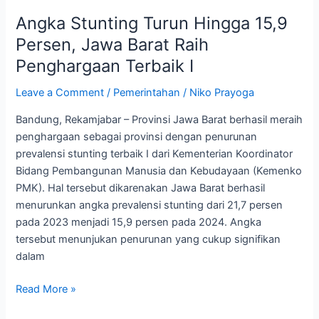
Stunting
Angka Stunting Turun Hingga 15,9
Turun
Hingga
Persen, Jawa Barat Raih
15,9
Penghargaan Terbaik I
Persen,
Jawa
Leave a Comment
/
Pemerintahan
/
Niko Prayoga
Barat
Bandung, Rekamjabar – Provinsi Jawa Barat berhasil meraih
Raih
penghargaan sebagai provinsi dengan penurunan
Penghargaan
prevalensi stunting terbaik I dari Kementerian Koordinator
Terbaik
Bidang Pembangunan Manusia dan Kebudayaan (Kemenko
I
PMK). Hal tersebut dikarenakan Jawa Barat berhasil
menurunkan angka prevalensi stunting dari 21,7 persen
pada 2023 menjadi 15,9 persen pada 2024. Angka
tersebut menunjukan penurunan yang cukup signifikan
dalam
Read More »