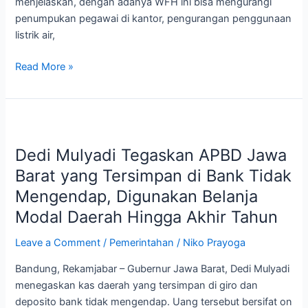
menjelaskan, dengan adanya WFH ini bisa mengurangi
penumpukan pegawai di kantor, pengurangan penggunaan
listrik air,
Read More »
Dedi
Mulyadi
Dedi Mulyadi Tegaskan APBD Jawa
Tegaskan
APBD
Barat yang Tersimpan di Bank Tidak
Jawa
Mengendap, Digunakan Belanja
Barat
Modal Daerah Hingga Akhir Tahun
yang
Tersimpan
Leave a Comment
/
Pemerintahan
/
Niko Prayoga
di
Bandung, Rekamjabar – Gubernur Jawa Barat, Dedi Mulyadi
Bank
menegaskan kas daerah yang tersimpan di giro dan
Tidak
deposito bank tidak mengendap. Uang tersebut bersifat on
Mengendap,