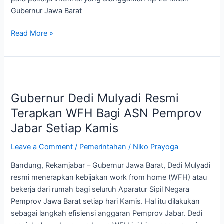
Gubernur Jawa Barat
Read More »
Gubernur
Dedi
Gubernur Dedi Mulyadi Resmi
Mulyadi
Resmi
Terapkan WFH Bagi ASN Pemprov
Terapkan
Jabar Setiap Kamis
WFH
Bagi
Leave a Comment
/
Pemerintahan
/
Niko Prayoga
ASN
Bandung, Rekamjabar – Gubernur Jawa Barat, Dedi Mulyadi
Pemprov
resmi menerapkan kebijakan work from home (WFH) atau
Jabar
bekerja dari rumah bagi seluruh Aparatur Sipil Negara
Setiap
Pemprov Jawa Barat setiap hari Kamis. Hal itu dilakukan
Kamis
sebagai langkah efisiensi anggaran Pemprov Jabar. Dedi