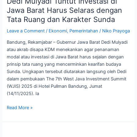
Dedi Mulyadi Tuntut Investasi di
Jawa
Barat
Jawa Barat Harus Selaras dengan
Harus
Tata Ruang dan Karakter Sunda
Selaras
dengan
Leave a Comment
/
Ekonomi
,
Pemerintahan
/
Niko Prayoga
Tata
Bandung, Rekamjabar – Gubernur Jawa Barat Dedi Mulyadi
Ruang
atau akrab disapa KDM menekankan agar penanaman
dan
modal atau investasi di Jawa Barat harus sejalan dengan
Karakter
prinsip tata ruang yang mencerminkan kearifan budaya
Sunda
Sunda. Ungkapan tersebut diutarakan langsung oleh Dedi
dalam pembukaan The 7th West Java Investment Summit
(WJIS) 2025 di Hotel Pullman Bandung, Jumat
(14/11/2025). Ia
Read More »
Angka