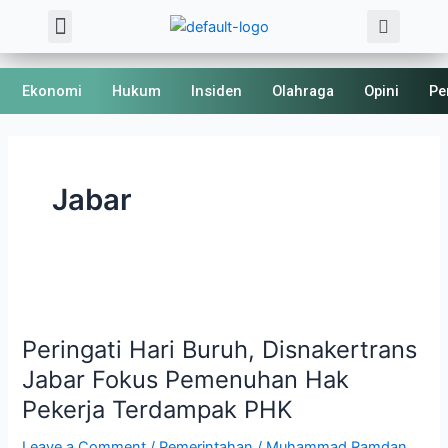
Sea
Skip
Post
Menu
About Us
Kode Etik
to
pagination
content
Ekonomi
Hukum
Insiden
Olahraga
Opini
Pe
Jabar
Peringati
Hari
Peringati Hari Buruh, Disnakertrans
Buruh,
Disnakertrans
Jabar Fokus Pemenuhan Hak
Jabar
Pekerja Terdampak PHK
Fokus
Pemenuhan
Leave a Comment
/
Pemerintahan
/
Muhammad Ramdan