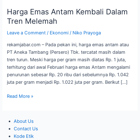
Emas
Harga Emas Antam Kembali Dalam
Antam
Kembali
Tren Melemah
Dalam
Leave a Comment
/
Ekonomi
/
Niko Prayoga
Tren
Melemah
rekamjabar.com – Pada pekan ini, harga emas antam atau
PT Aneka Tambang (Persero) Tbk. tercatat masih dalam
tren turun. Meski harga per gram masih diatas Rp. 1 juta,
terhitung dari awal Februari harga emas Antam mengalami
penurunan sebesar Rp. 20 ribu dari sebelumnya Rp. 1.042
juta per gram menjadi Rp. 1.022 juta per gram. Berikut […]
Read More »
About Us
Contact Us
Kode Etik