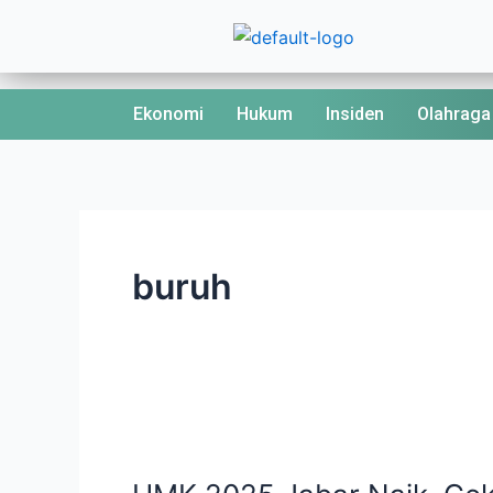
Skip
to
content
Ekonomi
Hukum
Insiden
Olahraga
buruh
UMK
2025
Jabar