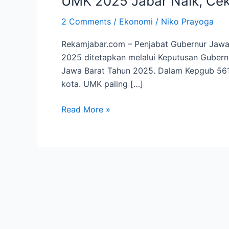
UMK 2025 Jabar Naik, Cek
Naik,
2 Comments
/
Ekonomi
/
Niko Prayoga
Cek
Upah
Rekamjabar.com – Penjabat Gubernur Jaw
Minimum
2025 ditetapkan melalui Keputusan Guber
Kabupaten
Jawa Barat Tahun 2025. Dalam Kepgub 561
Kota
kota. UMK paling […]
Disini
Read More »