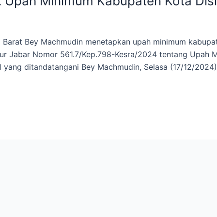
 Upah Minimum Kabupaten Kota Disi
a Barat Bey Machmudin menetapkan upah minimum kabupa
nur Jabar Nomor 561.7/Kep.798-Kesra/2024 tentang Upah M
 yang ditandatangani Bey Machmudin, Selasa (17/12/2024