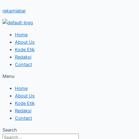
Skip
Ika
rekamjabar
to
Siti
content
Rahmatika
Bersinergi
Pada
Home
Gerakan
About Us
Bulan
Kode Etik
Dana
Redaksi
PMI,
Contact
Bupati
Menu
Kuningan
Beri
Home
Apresiasi
About Us
Kode Etik
Redaksi
Contact
Search