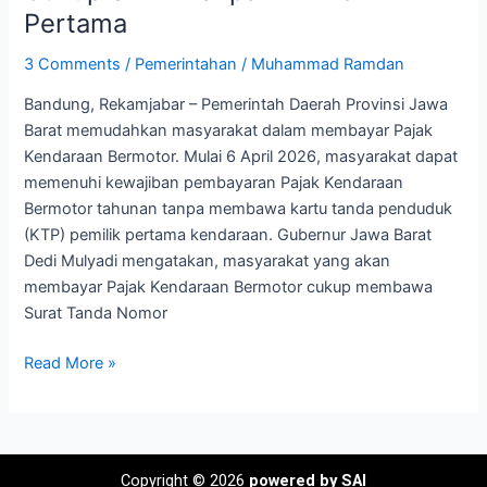
Pajak
Pertama
Kendaraan
Bermotor
3 Comments
/
Pemerintahan
/
Muhammad Ramdan
Cukup
Bandung, Rekamjabar – Pemerintah Daerah Provinsi Jawa
STNK
Barat memudahkan masyarakat dalam membayar Pajak
Tanpa
Kendaraan Bermotor. Mulai 6 April 2026, masyarakat dapat
KTP
memenuhi kewajiban pembayaran Pajak Kendaraan
Pemilik
Bermotor tahunan tanpa membawa kartu tanda penduduk
Pertama
(KTP) pemilik pertama kendaraan. Gubernur Jawa Barat
Dedi Mulyadi mengatakan, masyarakat yang akan
membayar Pajak Kendaraan Bermotor cukup membawa
Surat Tanda Nomor
Read More »
Copyright © 2026
powered by SAI