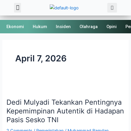
Sea
Skip
Menu
About Us
Kode Etik
to
content
Ekonomi
Hukum
Insiden
Olahraga
Opini
Pe
April 7, 2026
Dedi
Mulyadi
Dedi Mulyadi Tekankan Pentingnya
Tekankan
Pentingnya
Kepemimpinan Autentik di Hadapan
Kepemimpinan
Pasis Sesko TNI
Autentik
di
2 Comments
/
Pemerintahan
/
Muhammad Ramdan