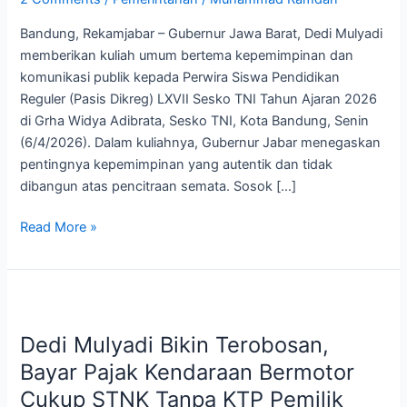
Hadapan
Bandung, Rekamjabar – Gubernur Jawa Barat, Dedi Mulyadi
Pasis
memberikan kuliah umum bertema kepemimpinan dan
Sesko
komunikasi publik kepada Perwira Siswa Pendidikan
TNI
Reguler (Pasis Dikreg) LXVII Sesko TNI Tahun Ajaran 2026
di Grha Widya Adibrata, Sesko TNI, Kota Bandung, Senin
(6/4/2026). Dalam kuliahnya, Gubernur Jabar menegaskan
pentingnya kepemimpinan yang autentik dan tidak
dibangun atas pencitraan semata. Sosok […]
Read More »
Dedi
Mulyadi
Dedi Mulyadi Bikin Terobosan,
Bikin
Terobosan,
Bayar Pajak Kendaraan Bermotor
Bayar
Cukup STNK Tanpa KTP Pemilik