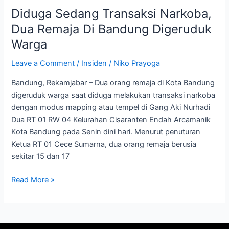
Narkoba,
Diduga Sedang Transaksi Narkoba,
Dua
Remaja
Dua Remaja Di Bandung Digeruduk
Di
Warga
Bandung
Digeruduk
Leave a Comment
/
Insiden
/
Niko Prayoga
Warga
Bandung, Rekamjabar – Dua orang remaja di Kota Bandung
digeruduk warga saat diduga melakukan transaksi narkoba
dengan modus mapping atau tempel di Gang Aki Nurhadi
Dua RT 01 RW 04 Kelurahan Cisaranten Endah Arcamanik
Kota Bandung pada Senin dini hari. Menurut penuturan
Ketua RT 01 Cece Sumarna, dua orang remaja berusia
sekitar 15 dan 17
Read More »