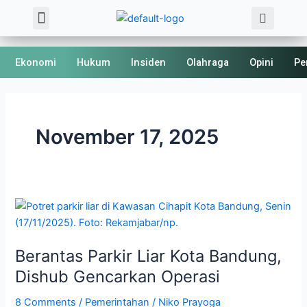
Sea
Skip
Menu
About Us
Kode Etik
to
content
Ekonomi
Hukum
Insiden
Olahraga
Opini
Pe
November 17, 2025
Berantas
Parkir
Liar
Berantas Parkir Liar Kota Bandung,
Kota
Bandung,
Dishub Gencarkan Operasi
Dishub
8 Comments
/
Pemerintahan
/
Niko Prayoga
Gencarkan