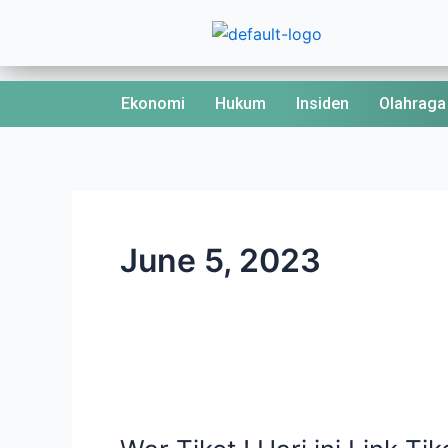
Skip
to
content
Ekonomi
Hukum
Insiden
Olahraga
June 5, 2023
War
Tiket
!