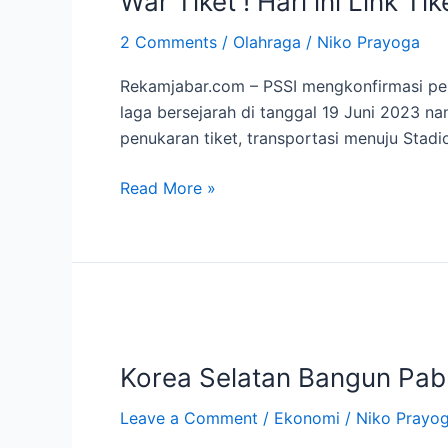
War Tiket ! Hari ini Link Ti
Hari
2 Comments
/
Olahraga
/
Niko Prayoga
ini
Link
Rekamjabar.com – PSSI mengkonfirmasi per
Tiket
laga bersejarah di tanggal 19 Juni 2023 n
Indonesia
penukaran tiket, transportasi menuju Stadi
vs
Argentina
Read More »
Korea
Selatan
Korea Selatan Bangun Pabri
Bangun
Pabrik
Leave a Comment
/
Ekonomi
/
Niko Prayo
Baterai