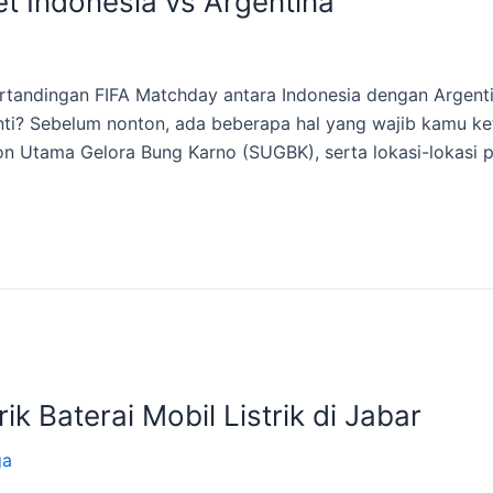
ket Indonesia vs Argentina
tandingan FIFA Matchday antara Indonesia dengan Argentin
anti? Sebelum nonton, ada beberapa hal yang wajib kamu ket
on Utama Gelora Bung Karno (SUGBK), serta lokasi-lokasi par
k Baterai Mobil Listrik di Jabar
ga